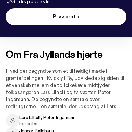
Gratis podcasts
Prøv gratis
Om
Fra Jyllands hjerte
Hvad der begyndte som et tilfældigt møde i
grøntafdelingen i Kvickly i Ry, udviklede sig siden til
et venskab mellem de to folkekære midtjyder,
folkesangeren Lars Lilholt og tv-værten Peter
Ingemann. De begyndte en samtale over
rodfrugterne – en samtale, der udsprang af Lars
Lilholts kræftsygdom og som siden udviklede sig til
Lars Lilholt, Peter Ingemann
gode snakke om det nære og det almene, om den
Lars Lilholt, Peter Ingemann - Author
Forfatter
danske folkesjæl og historiens vingesus.
Jesper Bøllehuus