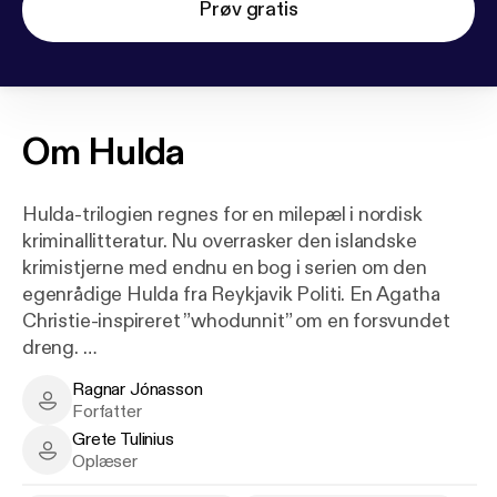
Prøv gratis
Om
Hulda
Hulda-trilogien regnes for en milepæl i nordisk
kriminallitteratur. Nu overrasker den islandske
krimistjerne med endnu en bog i serien om den
egenrådige Hulda fra Reykjavik Politi. En Agatha
Christie-inspireret ”whodunnit” om en forsvundet
dreng.
Ragnar Jónasson
1980. En aften modtager Hulda Hermannsdóttir fra
Ragnar Jónasson - Author
Forfatter
Reykjavik Politi et opkald fra sin nye chef. I en
Grete Tulinius
jagthytte nordpå har man fundet en bamse, som
Grete Tulinius - Narrator
Oplæser
potentielt kan kaste lys over en tyve år gammel sag