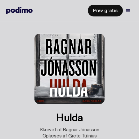
Prøv gratis
Hulda
Skrevet af Ragnar Jónasson
Oplæses af Grete Tulinius