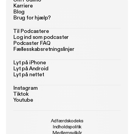
Karriere
Blog
Brug for hjælp?
Til Podcastere
Log ind som podcaster
Podcaster FAQ
Fællesskabsretningslinjer
Lyt på iPhone
Lyt på Android
Lyt på nettet
Instagram
Tiktok
Youtube
Adfærdskodeks
Indholdspolitik
Medlemsvilkår