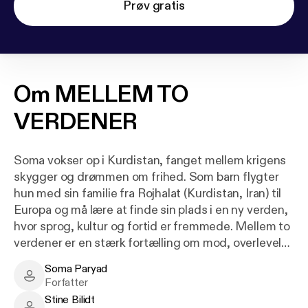
Prøv gratis
Om
MELLEM TO
VERDENER
Soma vokser op i Kurdistan, fanget mellem krigens
skygger og drømmen om frihed. Som barn flygter
hun med sin familie fra Rojhalat (Kurdistan, Iran) til
Europa og må lære at finde sin plads i en ny verden,
hvor sprog, kultur og fortid er fremmede. Mellem to
verdener er en stærk fortælling om mod, overlevelse
og genopdagelsen af sig selv – en historie om,
Soma Paryad
hvordan kærlighed og venskab kan tænde lys og
Soma Paryad - Author
Forfatter
skabe nye begyndelser selv i de mørkeste tider.
Stine Bilidt