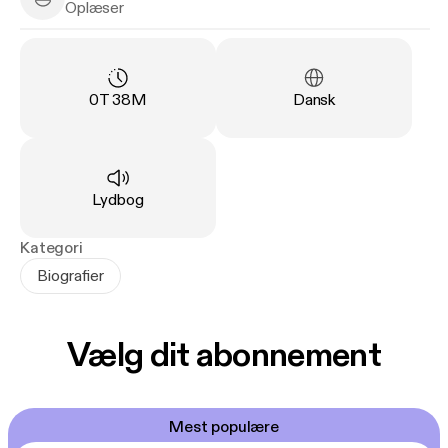
Stine Bilidt - Narrator
Oplæser
Varighed
:
Sprog
:
0T 38M
Dansk
Type
:
Lydbog
Kategori
Biografier
Vælg dit abonnement
Mest populære