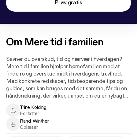
Prøv gratis
Om
Mere tid i familien
Savner du overskud, tid og nærvær i hverdagen?
Mere tid i familien hjælper børnefamilien med at
finde ro og overskud midt i hverdagens travlhed.
Med konkrete redskaber, tidsbesparende tips og
guides, som kan bruges med det samme, får du en
håndsrækning, der virker, uanset om du er nybagt
forælder eller rutineret i hverdagskaos.
Trine Kolding
Er du træt af at tale om udfordringer, træthed og en
Trine Kolding - Author
Forfatter
overbelastet hjerne? Vil du hellere handle og finde
Randi Winther
løsninger? Denne bog er til dig, der længes efter en
Randi Winther - Narrator
Oplæser
nemmere hverdag med færre diskussioner, mere