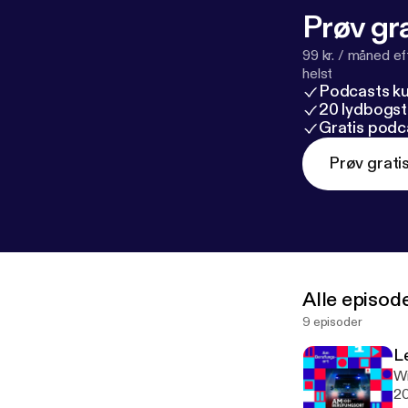
Prøv gra
99 kr. / måned e
helst
Podcasts k
20 lydbogst
Gratis podc
Prøv grati
Alle episod
9 episoder
L
Wi
20