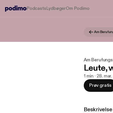
Podcasts
Lydbøger
Om Podimo
Am Berufun
Am Berufungs
Leute, 
1 min · 28. mar
Prøv gratis
Beskrivelse