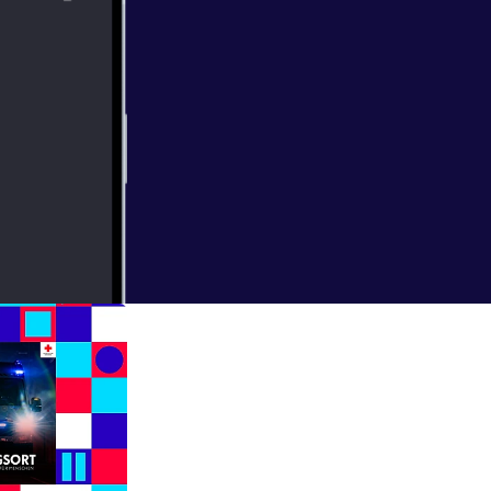
nehmenspodcast
es Podcasts.