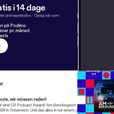
tis i 14 dage
fter prøveperioden.
·
Opsig når som
un på Podimo
imer pr. måned
asts
s
er
eute, wir müssen reden!
r sind Ö3 Podcast Award! Am Berufungsort ist der beste Unter
26 in Österreich. Und das alles in nur einem Jahr seit dem Start d