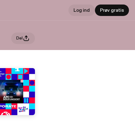
Log ind
Prøv gratis
Del