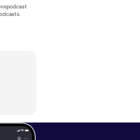
enspodcast
Podcasts.