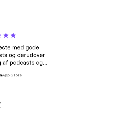
neste med gode
sts og derudover
 af podcasts og
rmt anbefales, om
n
App Store
udelukkende pga
 Klovn podcast,
g Han duo 😁 👍
t