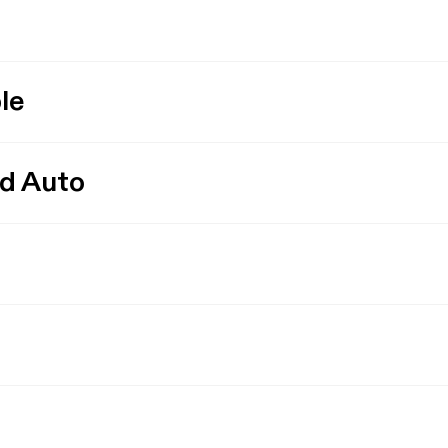
le
id Auto