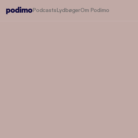
Podcasts
Lydbøger
Om Podimo