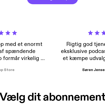
pp med et enormt
Rigtig god tje
 af spændende
eksklusive podca
formår virkelig at
et kæmpe udvalg
 der takler de lidt
lydbøger. Kan va
pp Store
Søren Jense
r. At der så også
ikke andet så 
 til en billig pris,
Dårligdommerne,
et min favorit app.
Hakkedrengene o
Vælg dit abonnemen