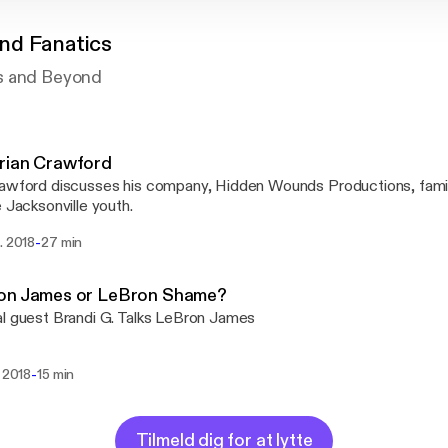
nd Fanatics
s and Beyond
rian Crawford
awford discusses his company, Hidden Wounds Productions, famil
e Jacksonville youth.
-
. 2018
27 min
on James or LeBron Shame?
l guest Brandi G. Talks LeBron James
-
. 2018
15 min
Tilmeld dig for at lytte