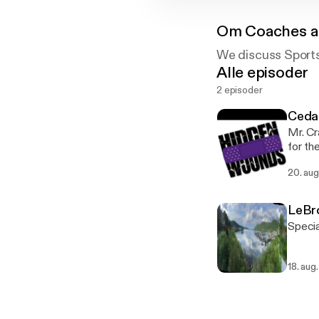
Om
Coaches a
We discuss Sport
Alle episoder
2 episoder
Ceda
Mr. Cr
for th
20. aug
LeBr
Specia
18. aug