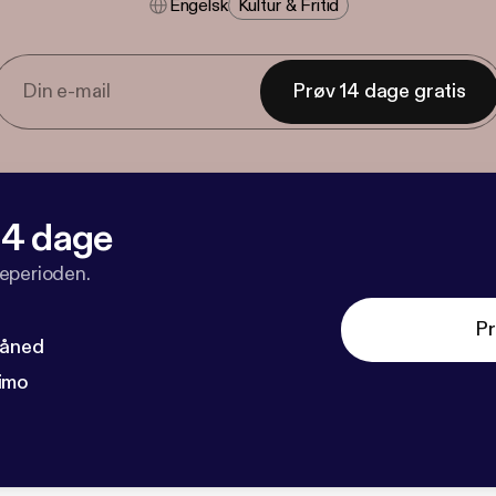
Engelsk
Kultur & Fritid
Prøv 14 dage gratis
 14 dage
veperioden.
Pr
måned
imo