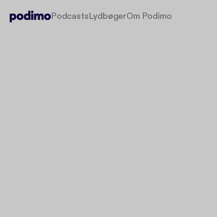
Podcasts
Lydbøger
Om Podimo