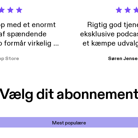
pp med et enormt
Rigtig god tje
 af spændende
eksklusive podca
formår virkelig at
et kæmpe udvalg
 der takler de lidt
lydbøger. Kan va
pp Store
Søren Jense
r. At der så også
ikke andet så 
 til en billig pris,
Dårligdommerne,
et min favorit app.
Hakkedrengene o
Vælg dit abonnemen
Mest populære