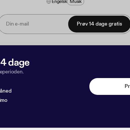
Engelsk
Musik
Prøv 14 dage gratis
 14 dage
veperioden.
Pr
måned
imo