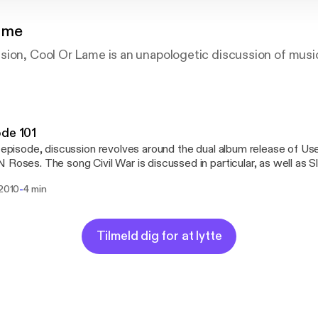
ame
sion, Cool Or Lame is an unapologetic discussion of musi
de 101
s episode, discussion revolves around the dual album release of Use 
cussed in particular, as well as Slash and Axl and their
ance in the outcome of the albums.
-
 2010
4 min
Tilmeld dig for at lytte