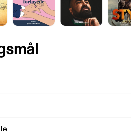
rgsmål
le