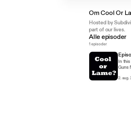
Om
Cool Or L
Hosted by Subdivi
part of our lives.
Alle episoder
1 episoder
Episo
In thi
Guns N Roses. The song Civil War is dis
import
2. aug.