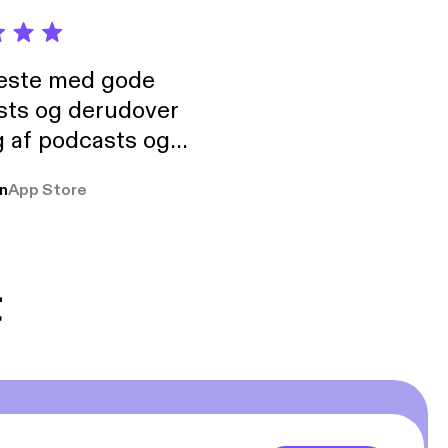
neste med gode
sts og derudover
 af podcasts og
rmt anbefales, om
n
App Store
udelukkende pga
 Klovn podcast,
g Han duo 😁 👍
t