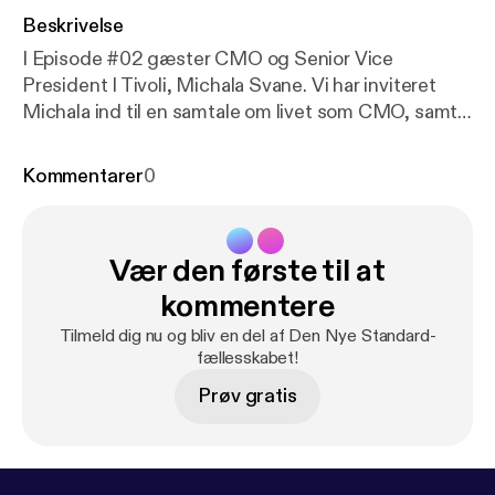
Beskrivelse
I Episode #02 gæster CMO og Senior Vice
President I Tivoli, Michala Svane. Vi har inviteret
Michala ind til en samtale om livet som CMO, samt
hvad det kræver. Sammen taler vi om, hvordan det
er at drive og udvikle digitaliseringen i Danmarks
Kommentarer
0
største turistattraktion, samt hvad hun har gjort for
at skabe synergi mellem salg- og
marketingafdelingen.
Vær den første til at
www.dennyestandard.dk/michala-svane
kommentere
Tilmeld dig nu og bliv en del af Den Nye Standard-
fællesskabet!
Prøv gratis