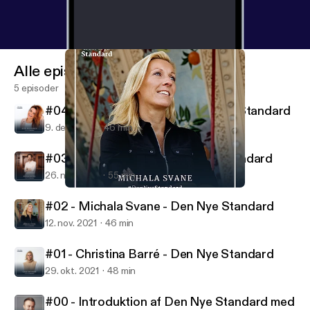
Alle episoder
5 episoder
#04 - Ditte Julie Jensen - Den Nye Standard
9. dec. 2021
46 min
#03 - Nikolaj Koppel - Den Nye Standard
26. nov. 2021
55 min
#02 - Michala Svane - Den Nye Standard
Den Nye Standard
#02 - Michala Svane - Den Nye Standard
12. nov. 2021
46 min
#01 - Christina Barré - Den Nye Standard
29. okt. 2021
48 min
#00 - Introduktion af Den Nye Standard med