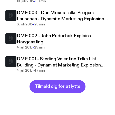
-
Explosion Podcast Giving Quality Advice To
13. juli 2015
30 min
Early Stage Marketers
DME 003 - Dan Moses Talks Progam
Launches - Dynamite Marketing Explosion
-
Podcast Giving Quality Advice To Early
6. juli 2015
28 min
Stage Marketers
DME 002 - John Paduchak Explains
Hangcasting
-
4. juli 2015
25 min
DME 001 - Sterling Valentine Talks List
Building - Dynamiet Marketing Explosion
-
Podcast Giving Quality Advice To Early
4. juli 2015
47 min
Stage Marketers
Tilmeld dig for at lytte