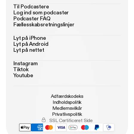
Til Podcastere
Log ind som podcaster
Podcaster FAQ
Fællesskabsretningslinjer
Lyt på iPhone
Lyt på Android
Lyt på nettet
Instagram
Tiktok
Youtube
Adfærdskodeks
Indholdspolitik
Medlemsvilkår
Privatlivspolitik
SSL Certificeret Side