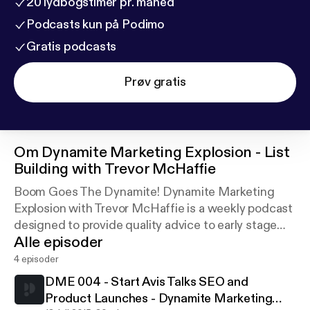
20 lydbogstimer pr. måned
Podcasts kun på Podimo
Gratis podcasts
Prøv gratis
Om
Dynamite Marketing Explosion - List
Building with Trevor McHaffie
Boom Goes The Dynamite! Dynamite Marketing
Explosion with Trevor McHaffie is a weekly podcast
designed to provide quality advice to early stage
Alle episoder
marketers who want to build an email list of buyers.
4 episoder
DME 004 - Start Avis Talks SEO and
Product Launches - Dynamite Marketing