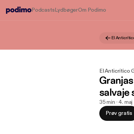
Podcasts
Lydbøger
Om Podimo
El Anticrít
El Anticrítico
Granjas
salvaje
35 min · 4. ma
Prøv gratis