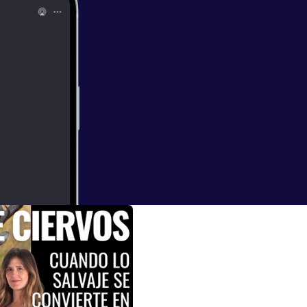
una cuestión
uía Michelin?