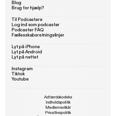
Blog
Brug for hjælp?
Til Podcastere
Log ind som podcaster
Podcaster FAQ
Fællesskabsretningslinjer
Lyt på iPhone
Lyt på Android
Lyt på nettet
Instagram
Tiktok
Youtube
Adfærdskodeks
Indholdspolitik
Medlemsvilkår
Privatlivspolitik