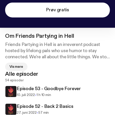
Prøv gratis
Om
Friends Partying in Hell
Friends Partying in Hell is an irreverent podcast
hosted by lifelong pals who use humor to stay
connected. We're all about the little things. We stop
to smell the roses often and roast each other for
Vis mere
doing so. But why choose such a sacrilegious title
Alle episoder
like "Friends Partying in Hell"? Simple. Because hell
54 episoder
is more fun with your friends. Support this podcast:
https://podcasters.spotify.com/pod/show/fpihpodc
Episode 53 - Goodbye Forever
ast/support
-
10. juli 2022
1 h 10 min
Episode 52 - Back 2 Basics
-
27. juni 2022
57 min