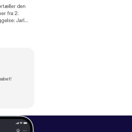
ortæller den
er fra 2.
e Fensman og
kabet!