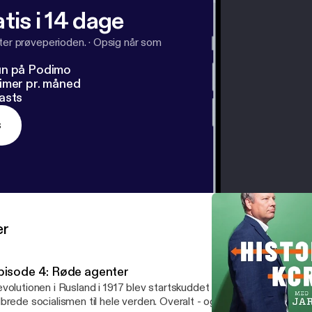
tis i 14 dage
fter prøveperioden.
·
Opsig når som
un på Podimo
imer pr. måned
asts
s
er
pisode 4: Røde agenter
volutionen i Rusland i 1917 blev startskuddet til en international pol
rede socialismen til hele verden. Overalt - også i Danmark - meldte folk sig fra alle