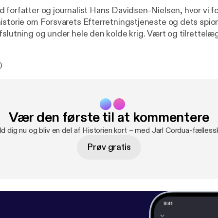
 forfatter og journalist Hans Davidsen-Nielsen, hvor vi f
istorie om Forsvarets Efterretningstjeneste og dets spion
 og under hele den kolde krig. Vært og tilrettelæggelse: Jarl
rkende: Hans Davidsen-Nielsen Produktion og klip: Silk
0
Vær den første til at kommentere
ld dig nu og bliv en del af Historien kort – med Jarl Cordua-fælless
Prøv gratis