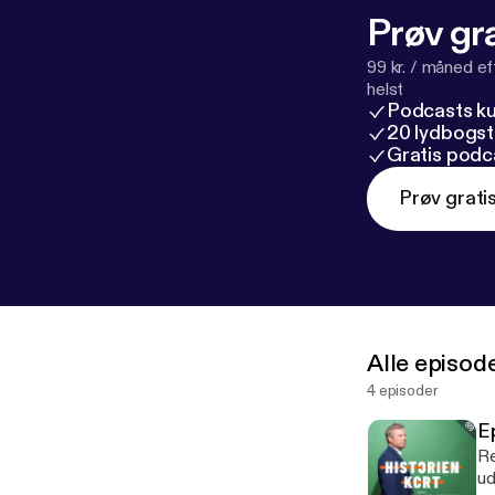
Prøv gra
99 kr. / måned e
helst
Podcasts k
20 lydbogst
Gratis podc
Prøv grati
Alle episod
4 episoder
E
Re
udb