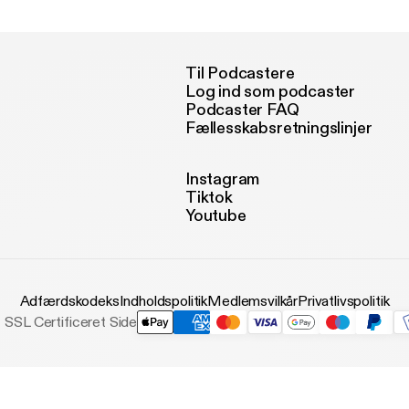
Til Podcastere
Log ind som podcaster
Podcaster FAQ
Fællesskabsretningslinjer
Instagram
Tiktok
Youtube
Adfærdskodeks
Indholdspolitik
Medlemsvilkår
Privatlivspolitik
SSL Certificeret Side