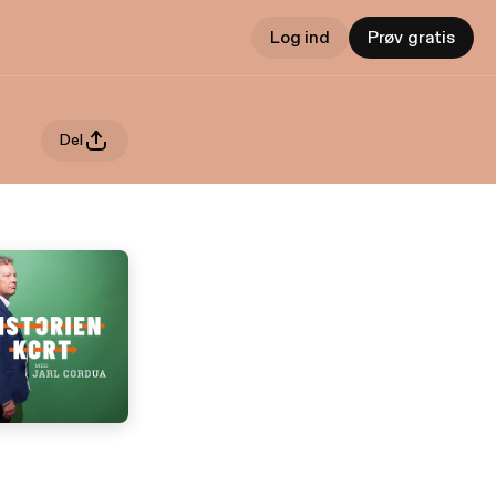
Log ind
Prøv gratis
Del