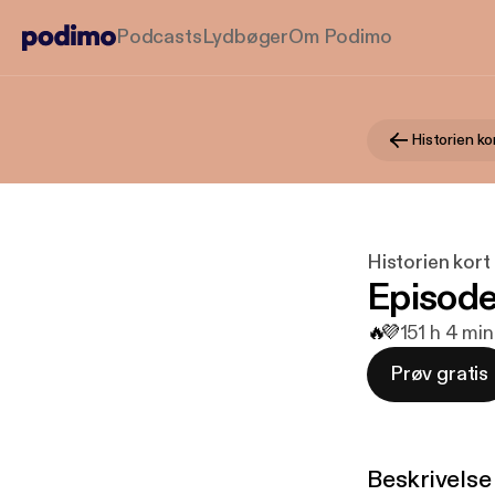
Podcasts
Lydbøger
Om Podimo
Historien ko
Historien kort
Episode
🔥
💜
15
1 h 4 min
Prøv gratis
Beskrivelse