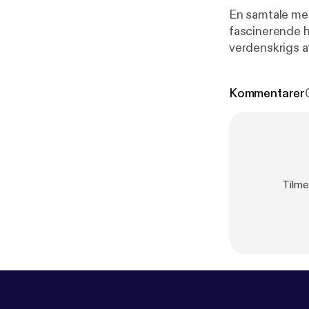
En samtale med
fascinerende h
verdenskrigs afslutning
Cordua. Medvi
Rasmus Cleve.
Kommentarer
Tilme