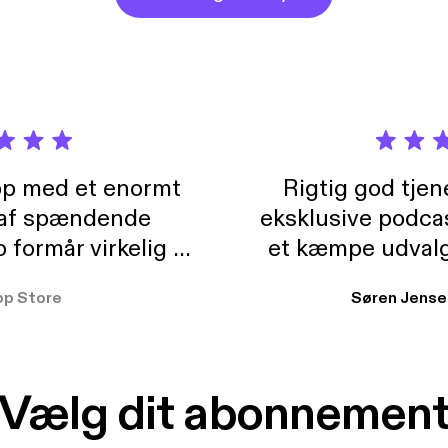
pp med et enormt
Rigtig god tje
 af spændende
eksklusive podca
formår virkelig at
et kæmpe udvalg
 der takler de lidt
lydbøger. Kan va
pp Store
Søren Jense
r. At der så også
ikke andet så 
 til en billig pris,
Dårligdommerne,
et min favorit app.
Hakkedrengene o
Vælg dit abonnemen