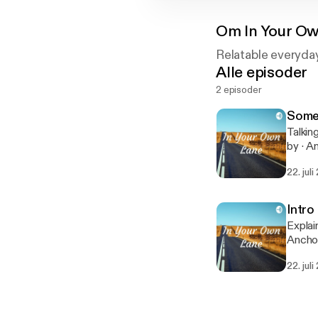
Om
In Your O
Relatable everyday
Alle episoder
2 episoder
Some
Talking a
by · Anchor: The easiest way to make a podcast. https://anchor.fm/app
[https
22. juli
Intro
Explains t
Anchor
22. juli