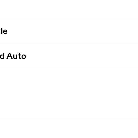
le
id Auto