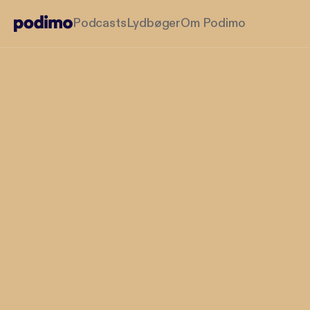
Podcasts
Lydbøger
Om Podimo