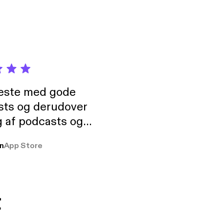
neste med gode
sts og derudover
 af podcasts og
rmt anbefales, om
n
App Store
udelukkende pga
 Klovn podcast,
g Han duo 😁 👍
t