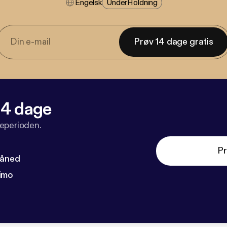
Engelsk
Under​holdning
Prøv 14 dage gratis
 14 dage
veperioden.
Pr
måned
imo