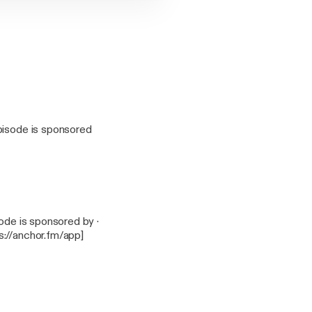
s://anchor.fm/app]