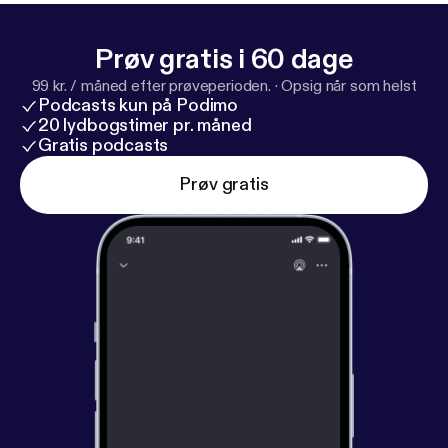
og det alternative, men bedringen er desværre næsten
ikke eksisterende 😞 Derfor har jeg aldrig haft overskud
til børn og er derfor nok lidt malplaceret i denne
Prøv gratis i 60 dage
podcast, men hører alt I laver, selvom det fucker mit
hoved 🤯🙈😉
99 kr. / måned efter prøveperioden.
·
Opsig når som helst
Podcasts kun på Podimo
20 lydbogstimer pr. måned
Gratis podcasts
Prøv gratis