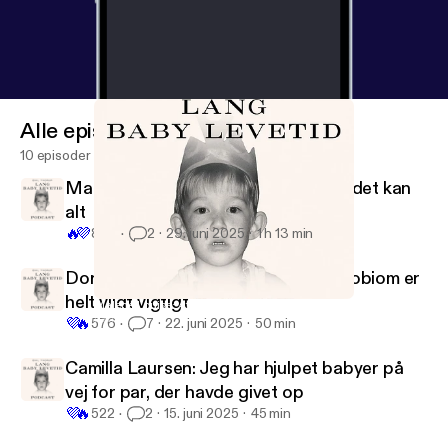
Alle episoder
10 episoder
Malene Louise: Afsnittet om stress, det kan
alt
🔥
💜
895
2
29. juni 2025
1 h 13 min
Dorthe Snejbjerg: Det vaginale mikrobiom er
helt vildt vigtigt
Malene Louise: Afsnittet om stress, det kan alt
Lang Baby Levetid
💜
🔥
576
7
22. juni 2025
50 min
Camilla Laursen: Jeg har hjulpet babyer på
vej for par, der havde givet op
💜
🔥
522
2
15. juni 2025
45 min