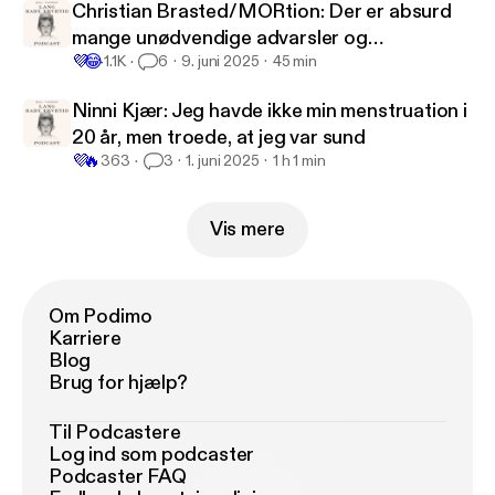
Christian Brasted/MORtion: Der er absurd
mange unødvendige advarsler og
💜
😂
restriktioner
1.1K
6
9. juni 2025
45 min
Ninni Kjær: Jeg havde ikke min menstruation i
20 år, men troede, at jeg var sund
💜
🔥
363
3
1. juni 2025
1 h 1 min
Vis mere
Om Podimo
Karriere
Blog
Brug for hjælp?
Til Podcastere
Log ind som podcaster
Podcaster FAQ