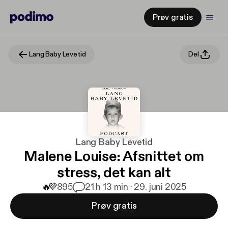
Prøv gratis
Lang Baby Levetid
Del
Lang Baby Levetid
Malene Louise: Afsnittet om
stress, det kan alt
🔥
💜
895
2
1 h 13 min · 29. juni 2025
Prøv gratis