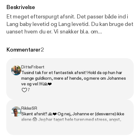
Beskrivelse
Et meget efterspurgt afsnit. Det passer både ind i
Lang baby levetid og Lang levetid. Du kan bruge det
uanset hvem du er. Vi snakker bl.a. om
hjernealgoritmen som i menneskesprog betyder at
hjernen giver dig mere af det du fokuserer på. Så
Kommentarer
2
måske er det på tide at betragte sine tanker som et
instagramfeed Du kan finde Malene Louise på
DitteFribert
instagram under navnet malenelouiseaagaard
Tusind tak for et fantastisk afsnit! Hold da op hun har
mange guldkorn, mere af hende, og mere om Johannes
ve og vel ￼🙏❤️
7
RikkeSR
Skønt afsnit!! 🙏❤️ Og nej, Johanne er (desværre) ikke
alene 😱 Jeg har taget hele turen med stress, angst,
depression, OCPD, spiseforstyrrelse, IBS osv osv og
fik Førtidspension efter 9 års “sygemelding” 😳 Har
prøvet ALT i både det alm. sygehusvæsen, psykiatrien