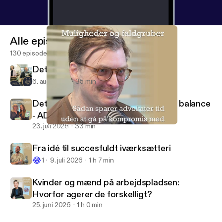
Alle episoder
130 episoder
Det mest afspillede øjeblik: Boligkøb
6. aug. 2026
35 min
Det mest afspillede øjeblik: Work-life balance
- ADHD edition!
23. juli 2026
33 min
AI i advokatbranchen: Muligheder og faldgruber
MLAW
Fra idé til succesfuldt iværksætteri
😂
1
9. juli 2026
1 h 7 min
Kvinder og mænd på arbejdspladsen:
Hvorfor agerer de forskelligt?
25. juni 2026
1 h 0 min