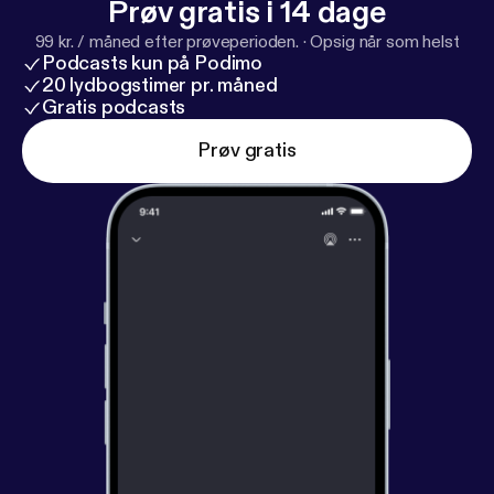
Prøv gratis i 14 dage
opmærksom på for at undgå fejl og misforståelser.
Du får et realistisk billede af AI’s rolle i dag og
99 kr. / måned efter prøveperioden.
·
Opsig når som helst
Podcasts kun på Podimo
fremover i advokatbranchen. Lyt med og bliv klogere
20 lydbogstimer pr. måned
på, hvordan du kan bruge AI kritisk og bevidst i dit
Gratis podcasts
juridiske arbejde
Prøv gratis