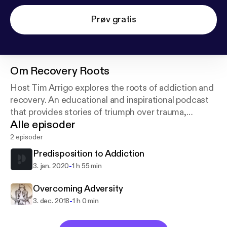
Prøv gratis
Om
Recovery Roots
Host Tim Arrigo explores the roots of addiction and
recovery. An educational and inspirational podcast
that provides stories of triumph over trauma,
Alle episoder
addiction, loss and suffering.
2 episoder
Predisposition to Addiction
-
3. jan. 2020
1 h 55 min
Overcoming Adversity
-
3. dec. 2018
1 h 0 min