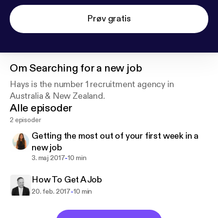
Prøv gratis
Om
Searching for a new job
Hays is the number 1 recruitment agency in
Australia & New Zealand.
Alle episoder
2 episoder
Getting the most out of your first week in a
new job
-
3. maj 2017
10 min
How To Get A Job
-
20. feb. 2017
10 min