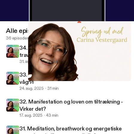
Alle episoder
36 episoder
34. Hvordan integrerer man spiritualitet i en
travl hverdag
31. aug. 2025
20 min
33. Det spirituelle ego - Når vi tror vi er
vågne
1. Velkommen til Skabsspirituel og Carina Vestergaards Univers
Skabsspirituel
24. aug. 2025
31 min
32. Manifestation og loven om tiltrækning -
Virker det?
17. aug. 2025
43 min
31. Meditation, breathwork og energetiske