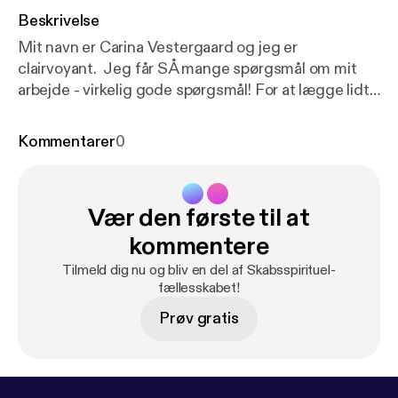
Beskrivelse
Mit navn er Carina Vestergaard og jeg er
clairvoyant. Jeg får SÅ mange spørgsmål om mit
arbejde - virkelig gode spørgsmål! For at lægge lidt
hårdt ud med podcasten Skabsspirituel, har jeg
ladet mig interviewe af min kære søster - Pernille
Kommentarer
0
Vang. I denne episode lærer du dermed mig ret
godt at kende. Hvad er min baggrund, hvad er det
jeg tror på og hvorfor? Facebookgruppen jeg
Vær den første til at
omtaler i podcasten er den der er linket til lige her:
h
ttps://www.facebook.com/groups/carinavestergaar
kommentere
d
Tilmeld dig nu og bliv en del af Skabsspirituel-
fællesskabet!
Prøv gratis