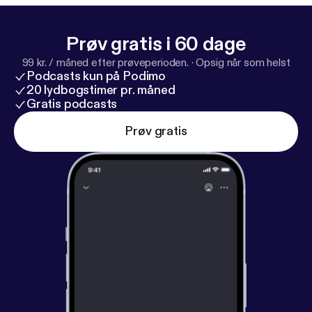
med MonoMono. 'Til volden os skiller’ er vidnesbyrd
fra kvinder, der har været udsat for vold. Intentionen
Prøv gratis i 60 dage
er at skabe samtaler om partnervold snarere end
99 kr. / måned efter prøveperioden.
·
Opsig når som helst
fuldbyrdede beskrivelser af hændelsesforløb.
Podcasts kun på Podimo
Udgangspunktet for samtalerne er derfor de
20 lydbogstimer pr. måned
udsattes beskrivelser og oplevelser. -----------------
Gratis podcasts
----------------------- Hosted on Acast. See
Prøv gratis
acast.com/privacy [
https://acast.com/privacy
] for
more information.