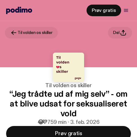
Prøv gratis
Til volden os skiller
Del
Til volden os skiller
“Jeg trådte ud af mig selv” - om
at blive udsat for seksualiseret
vold
😂
💜
7
59 min · 3. feb. 2026
Prøv gratis