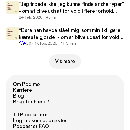
“Jeg troede ikke, jeg kunne finde andre typer”
- om at blive udsat for vold i flere forhold
(2:2)
24. feb. 2026
45 min
“Bare han havde slået mig, som min tidligere
kæreste gjorde” - om at blive udsat for vold i
💜
🔥
flere forhold (1:2)
20
17. feb. 2026
1 h 3 min
Vis mere
Om Podimo
Karriere
Blog
Brug for hjælp?
Til Podcastere
Log ind som podcaster
Podcaster FAQ