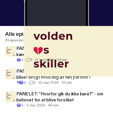
Alle episoder
29 episoder
PANELET GÅR LIVE: Dilemmaer om, når ung
kærlighed bliver voldsom
😂
2
1
17. juni 2026
39 min
PANELET: "Hvad gør jeg, når min seksualitet
bliver brugt imod mig af min partner?"
“Jeg trådte ud af mig selv” - om at blive udsat for seksualiseret v
Til volden os skiller
💜
😂
6
2
10. mar. 2026
53 min
PANELET: "Hvorfor gik du ikke bare?" - om
behovet for at blive forstået
😂
5
3. mar. 2026
49 min