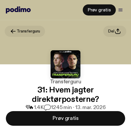
Prøv gratis
Transferguru
Del
Transferguru
31: Hvem jagter
direktørposterne?
💜
🔥
1.4K
12
45 min · 13. mar. 2026
Prøv gratis