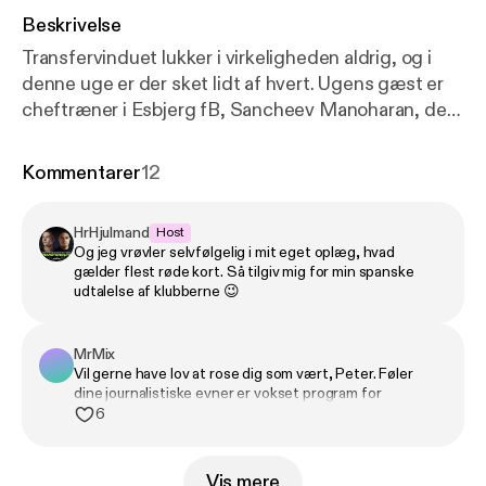
Beskrivelse
Transfervinduet lukker i virkeligheden aldrig, og i
denne uge er der sket lidt af hvert. Ugens gæst er
cheftræner i Esbjerg fB, Sancheev Manoharan, der
fortæller om ambitionerne i vestjysk fodbold, troen
på unge talenter og en klub, der mener, den hører
Kommentarer
12
hjemme i Superligaen. Der er nyt på trænerfronten i
FC København, og endnu en gang melder
HrHjulmand
Host
spørgsmålet sig hos Farzam og Peter: Hvor længe
Og jeg vrøvler selvfølgelig i mit eget oplæg, hvad
bliver Jacob Neestrup egentlig i Parken? Samtidig
gælder flest røde kort. Så tilgiv mig for min spanske
tager vi temperaturen på direktør-stoledansen i
udtalelse af klubberne 😉
dansk fodbold, hvem er i søgelyset? Til sidst vender
Peter og Farzam en potentiel joker: Kan Kristian
MrMix
Kjær lokkes til hovedstaden? Denne episode er
Vil gerne have lov at rose dig som vært, Peter. Føler
optaget onsdag d. 11/3 26.
dine journalistiske evner er vokset program for
program. Dejligt kvalificeret spørgsmål og man kan høre
6
du har undersøgt tingene i dybden, så cadeau herfra.
Vis mere