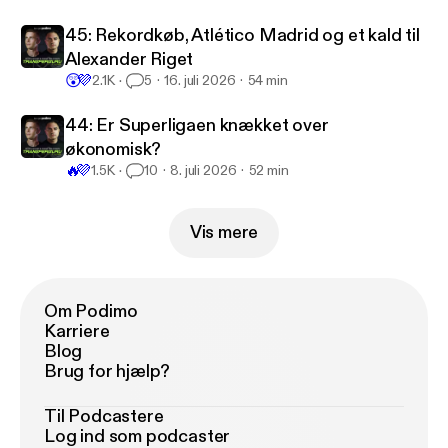
45: Rekordkøb, Atlético Madrid og et kald til
Alexander Riget
😲
💜
2.1K
5
16. juli 2026
54 min
44: Er Superligaen knækket over
økonomisk?
🔥
💜
1.5K
10
8. juli 2026
52 min
Vis mere
Om Podimo
Karriere
Blog
Brug for hjælp?
Til Podcastere
Log ind som podcaster