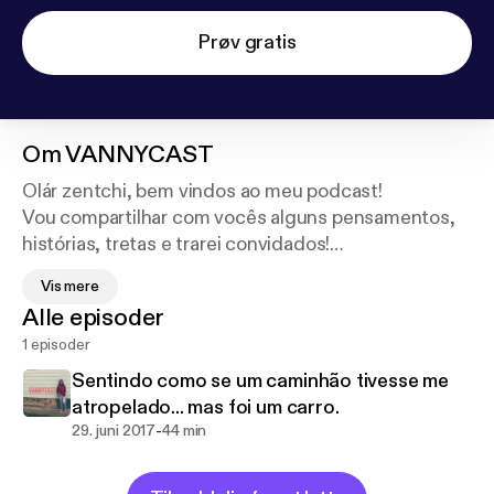
Prøv gratis
Om
VANNYCAST
Olár zentchi, bem vindos ao meu podcast!
Vou compartilhar com vocês alguns pensamentos,
histórias, tretas e trarei convidados!
Darei minha opinião sobre música, pois acho que
Vis mere
esse será o meu cantinho especifico para falar sobre
Alle episoder
isso, pois como eu falo demais, acho que esse é o
1 episoder
melhor canal... melhor até que o youtube.
Que por falar nisso, não deixem de conferir:
http://w
Sentindo como se um caminhão tivesse me
ww.youtube.com/wonderwanny
atropelado... mas foi um carro.
-
29. juni 2017
44 min
Sinta-se em casa!