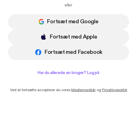
Jeg vil gerne modtage e-mails med
eller
nyheder og tilbud fra Podimo
Fortsæt med Google
Fortsæt med Apple
Fortsæt med Facebook
Har du allerede en bruger? Log på
Ved at fortsætte accepterer du vores
Medlemsvilkår
og
Privatlivspolitik