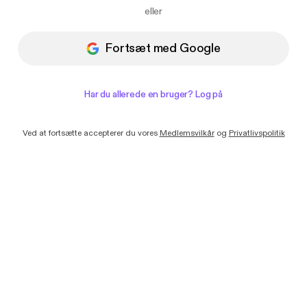
Jeg vil gerne modtage e-mails med
eller
nyheder og tilbud fra Podimo
Fortsæt med Google
Har du allerede en bruger? Log på
Ved at fortsætte accepterer du vores
Medlemsvilkår
og
Privatlivspolitik