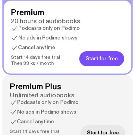
horisonten, krydses Sørens, Silles og Tonnys veje.
Premium
Men hvorfor blev industriens skruppelløse bedrag
ikke opdaget i tide af de almægtige hackere i
20 hours of audiobooks
MediLeaks, der overvåger medicinalindustrien
Podcasts only on Podimo
indefra?
No ads in Podimo shows
Cancel anytime
Uglens øje er en spændingsroman om vores evige
Start 14 days free trial
Start for free
kamp for at finde sandheden og for at få lov at
Then 99 kr. / month
beholde dem, vi elsker.
Premium Plus
Unlimited audiobooks
Podcasts only on Podimo
No ads in Podimo shows
Cancel anytime
Start 14 days free trial
Start for free