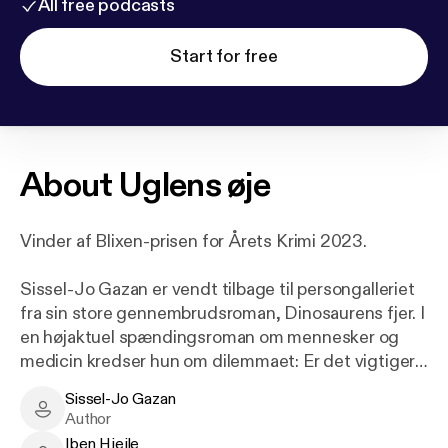
All free podcasts
Start for free
About
Uglens øje
Vinder af Blixen-prisen for Årets Krimi 2023.
Sissel-Jo Gazan er vendt tilbage til person­galleriet
fra sin store gennembrudsroman, Dinosaurens fjer. I
en højaktuel spændingsroman om mennesker og
medicin kredser hun om dilemmaet: Er det vigti­gere
at have et godt liv end at overleve?
Sissel-Jo Gazan
Sissel-Jo Gazan - Author
Author
Iben Hjejle