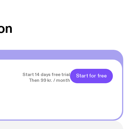
m har han ikke
on
rakiderne. En
nligvis er en
af Rødfrakkerne
 som jagter
Start 14 days free trial
Start for free
Then 99 kr. / month
f fantasy og
 denne historie