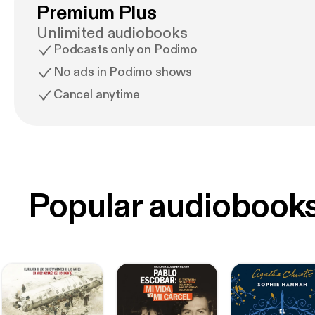
forfriskende a
Premium Plus
fart på handlin
Unlimited audiobooks
sit plot”. – Li
Podcasts only on Podimo
No ads in Podimo shows
Cancel anytime
”kvaliteten og
en gang, at h
fiction.” - Lek
” Destin – Seer
Popular audiobook
i 2017 for Lyt