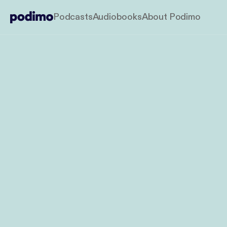
Podcasts
Audiobooks
About Podimo