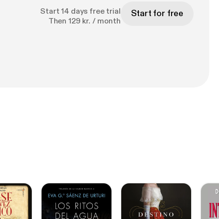
ænding og fuld
Start 14 days free trial
Start for free
sin handling og
Then 129 kr. / month
ser her endnu
nde science