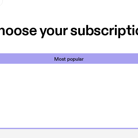
 univers og tage på eventyr. Men det kræver penge, og de
hoose your subscripti
r på evig jagt efter artefakter og efterladenskaber fra To
tins ven Meridel et skrin med en mystisk sten som sandsy
nologi opfundet af Torakiderne.
Most popular
ykke er gjort, men Meridel bliver snart hurtigt kidnappet 
tter sig for at finde hende og slutter sig til rumpiraterne
 Destin – Seerkrystallen
å ”Hunger Games” udkommer der i disse år en lind strøm a
 for, men mens de fleste af dem er såkaldte dystopier, er