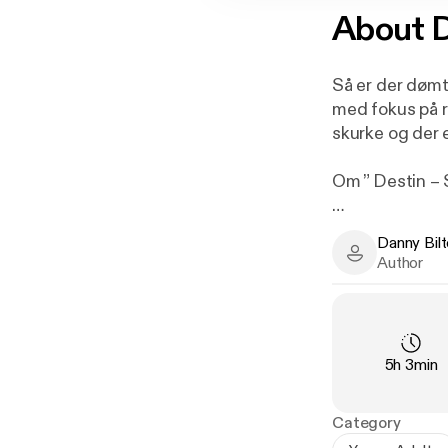
About
D
Så er der dømt
med fokus på 
skurke og der er
Om ” Destin – 
Danny Bil
Historien fore
Danny Biltoft
Author
rummet, stødte
Flere årtusin
og deres uvurd
Duration
:
5h 3min
Destin lever et
Category
hele sit liv p