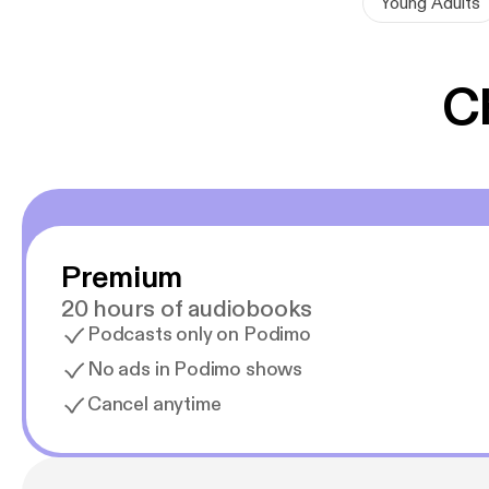
Young Adults
i det endeløse
nogen af.
C
Skattejægere e
dag finder Des
uvurderlig tek
De tror deres l
og Destin beslu
Premium
Rødfrakkerne.
20 hours of audiobooks
Podcasts only on Podimo
No ads in Podimo shows
Anmeldelser af
Cancel anytime
”I kølvandet p
science fiction