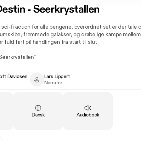
estin - Seerkrystallen
 sci-fi action for alle pengene, overordnet set er der tal
rumskibe, fremmede galakser, og drabelige kampe mellem
 fuld fart på handlingen fra start til slut
Seerkrystallen”
toft Davidsen
Lars Lippert
går tusinder af år ud i fremtiden. Da menneskeheden lærte 
 Davidsen - Author
Lars Lippert - Narrator
Narrator
 de på den langt mere udviklede, kloge og ældre race, To
der senere har menneskets magtbegær endt med at udryd
erlige viden.
Language
:
Type
:
Dansk
Audiobook
 hårdt liv på asteroiden Lyoneida og han frygter at komme ti
å den samme kedelige asteroide. Han drømmer om at komme