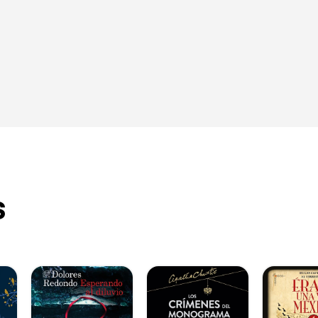
nderledes og bæres især oppe af en intenst opbygget sp
gen … og det virker som om, forfatteren har totalt styr på 
tteratursiden.dk – Arne Larsen
 spændingsniveauet er ret højt. Danny Biltoft Davidsen vi
an behersker at skrive medrivende og elementært spænde
tørudtalelse
krystallen” er indlæst som lydbog af Lars Lippert
s
teratur hos AV Forlaget / Swann studio