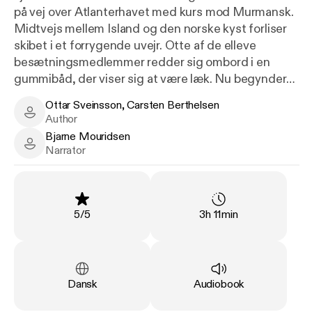
på vej over Atlanterhavet med kurs mod Murmansk.
Midtvejs mellem Island og den norske kyst forliser
skibet i et forrygende uvejr. Otte af de elleve
besætningsmedlemmer redder sig ombord i en
gummibåd, der viser sig at være læk. Nu begynder
en skæbnesvanger kamp med tiden for de
Ottar Sveinsson, Carsten Berthelsen
udmattede og dårligt udrustede sømænd, men
Ottar Sveinsson, Carsten Berthelsen - Author
Author
heldigvis er deres nødsignal »Mayday, Mayday«
Bjarne Mouridsen
blevet opfanget af bl.a. den danske flådestation på
Bjarne Mouridsen - Narrator
Narrator
Færøerne. Fregatten »Vædderen« stævner straks
ud på det kulsorte og stormfulde hav, udrustet med
en helikopter. Fem af de islandske sømænd bliver
reddet efter en dristig og livsfarlig undsætning på
Rating
:
Duration
:
5
/
5
3h 11min
det frådende hav.
Ottar Sveinssons og Carsten Berthelsens
dokumentarroman krydsklipper
Language
:
Type
:
Dansk
Audiobook
dramatisk i tid og sted mellem de implicerede i