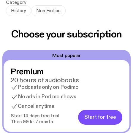
redningsaktion. Men der er
Category
flere ubesvarede spørgsmål i denne historie:
History
Non Fiction
- Hvorfor sank »Sudurland«?
- Der var to ubåde i farvandet, da »Sudurland«
Choose your subscription
forliste. Hvad lavede de der?
- Hvorfor blev de skibbrudne ikke undsat af
ubådene?
Most popular
Premium
20 hours of audiobooks
Podcasts only on Podimo
No ads in Podimo shows
Cancel anytime
Start 14 days free trial
Start for free
Then 99 kr. / month