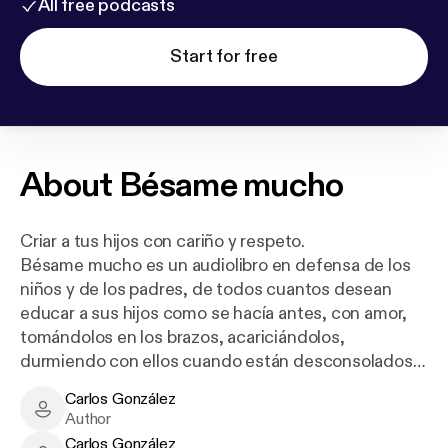
All free podcasts
Start for free
About
Bésame mucho
Criar a tus hijos con cariño y respeto.
Bésame mucho es un audiolibro en defensa de los
niños y de los padres, de todos cuantos desean
educar a sus hijos como se hacía antes, con amor,
tomándolos en los brazos, acariciándolos,
durmiendo con ellos cuando están desconsolados…
Carlos González
Este audiolibro nos enseña a respetar a nuestro hijo
Carlos González - Author
Author
como ser humano, a no dejarlo llorar, a arrullarlo,
Carlos González