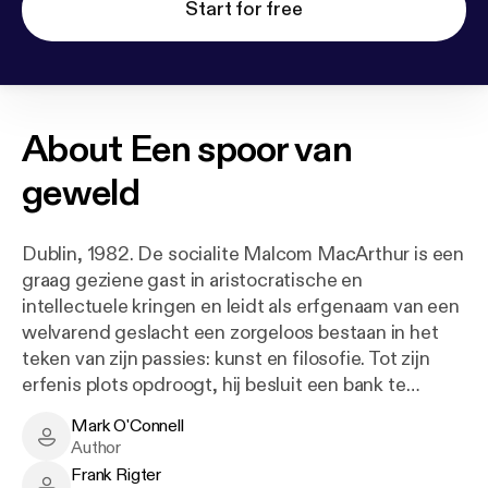
Start for free
About
Een spoor van
geweld
Dublin, 1982. De socialite Malcom MacArthur is een
graag geziene gast in aristocratische en
intellectuele kringen en leidt als erfgenaam van een
welvarend geslacht een zorgeloos bestaan in het
teken van zijn passies: kunst en filosofie. Tot zijn
erfenis plots opdroogt, hij besluit een bank te
beroven en op brute wijze twee onschuldige
Mark O'Connell
mensen vermoordt. Een kleine dertig jaar later heeft
Mark O'Connell - Author
Author
MacArthur zijn straf uitgezeten als journalist Mark
Frank Rigter