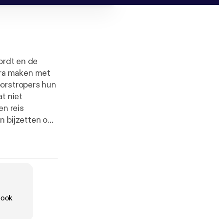
ordt en de
dra maken met
oorstropers hun
at niet
n reis
n bijzetten om
book