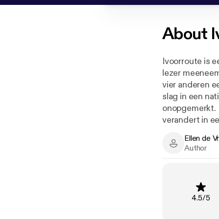
About
I
Ivoorroute is 
lezer meeneem
vier anderen e
slag in een nat
onopgemerkt. 
verandert in e
het vege lijf t
Ellen de V
Ellen de Vrie
Author
Rating
:
4.5
/
5