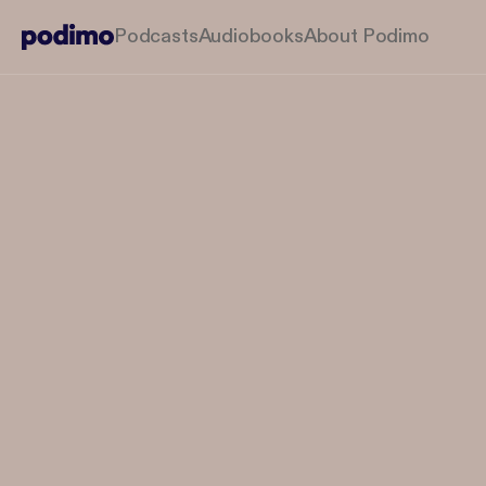
Podcasts
Audiobooks
About Podimo