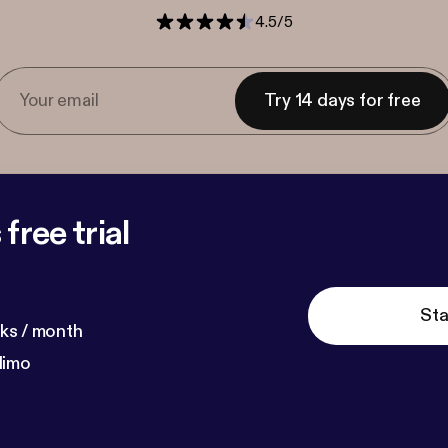
4.5
/
5
Try 14 days for free
free trial
Sta
ks / month
dimo