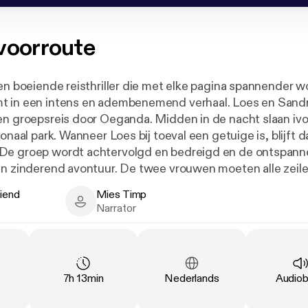
voorroute
een boeiende reisthriller die met elke pagina spannender w
t in een intens en adembenemend verhaal. Loes en San
en groepsreis door Oeganda. Midden in de nacht slaan iv
ionaal park. Wanneer Loes bij toeval een getuige is, blijft d
De groep wordt achtervolgd en bedreigd en de ontspanne
en zinderend avontuur. De twee vrouwen moeten alle zeile
e redden.
riend
Mies Timp
nd - Author
Mies Timp - Narrator
Narrator
Duration
:
Language
:
Type
:
7h 13min
Nederlands
Audio