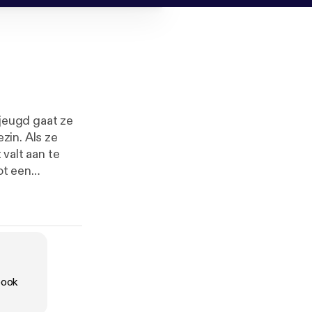
r jeugd gaat ze
zin. Als ze
 valt aan te
ot een
book