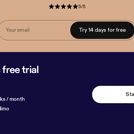
5
/
5
Try 14 days for free
free trial
Sta
ks / month
dimo