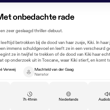
et onbedachte rade
en zeer geslaagd thriller-debuut.
 leeftijd betrokken bij de dood van haar zusje, Kiki. In haa
en immens schuldgevoel en leeft ze in een verscheurd ge
egint ze in twijfel te trekken of de dood van Kiki haar echt
t op onderzoek uit in Toscane, waar Kiki stierf, en komt t
ntdekking.
é Verweij
Machteld van der Gaag
erweij - Author
Machteld van der Gaag - Narrator
Narrator
Duration
:
Language
:
Type
:
7h 41min
Nederlands
Audio