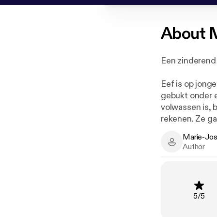
About
M
Een zinderend 
Eef is op jonge
gebukt onder e
volwassen is, b
rekenen. Ze gaa
onthullende o
Marie-Jos
Marie-José V
Author
Rating
:
5
/
5