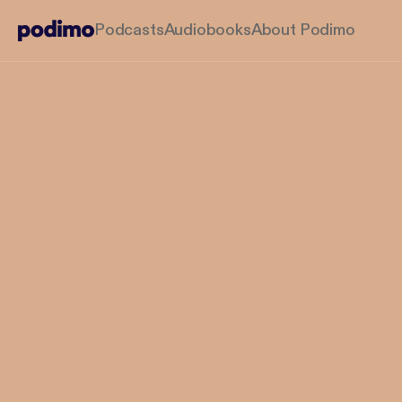
Podcasts
Audiobooks
About Podimo