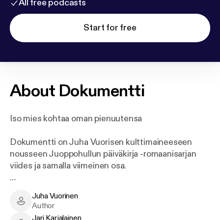
All free podcasts
Start for free
About
Dokumentti
Iso mies kohtaa oman pienuutensa
Dokumentti on Juha Vuorisen kulttimaineeseen
nousseen Juoppohullun päiväkirja -romaanisarjan
viides ja samalla viimeinen osa.
Isyys ja perhe-elämä on kaapannut Juha Bergin
Juha Vuorinen
tiukkaan syleilyynsä. Esikoinen Justiina menee jo
Juha Vuorinen - Author
Author
ensimmäiselle luokalle, ja jaloissa temmeltää
Jari Karjalainen