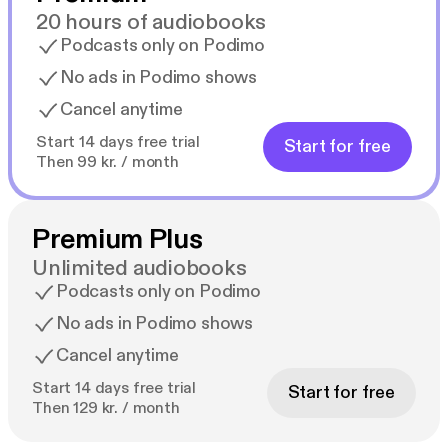
- Rebecca Kelly, forfatter til Monstrous Souls
20 hours of audiobooks
Podcasts only on Podimo
"Balsamøren er endnu en uhyggelig og fængslende
No ads in Podimo shows
fortælling fra Alison Belsham, forfatteren til den
Cancel anytime
højspændte Tatotyven. Lås alle døre og lad lyset
være tændt, for vi er igen i Brighton sammen med
Start 14 days free trial
Start for free
Marni Mullins og kriminalkommissær Sullivan på jagt
Then 99 kr. / month
efter en seriemorder med hang til mumificering og
antikke egyptiske udødelighedsritualer. Balsamøren
er smukt skruet sammen og skrevet så medrivende,
Premium Plus
at handlingen står lyslevende, så du vil sidde helt
Unlimited audiobooks
ude på stolekanten til det allersidste." - Amy
Podcasts only on Podimo
McLellan, forfatter til Remember me
No ads in Podimo shows
"En gribende seriemorderfortælling i højt tempo
Cancel anytime
med en række spor, der er lige så tæt
Start 14 days free trial
Start for free
sammenvævede som strimlerne omkring mumien!" -
Then 129 kr. / month
Heleen Kist