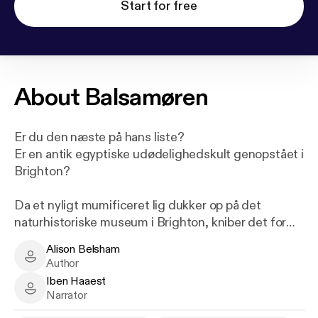
Start for free
About
Balsamøren
Er du den næste på hans liste?
Er en antik egyptiske udødelighedskult genopstået i
Brighton?
Da et nyligt mumificeret lig dukker op på det
naturhistoriske museum i Brighton, kniber det for
kriminalkommissær Francis Sullivan at få
Alison Belsham
identificeret den udtørrede kvinde. Men da
Alison Belsham - Author
Author
egyptiske begravelsesurner med ligdele og
Iben Haaest
tilhørende kryptiske budskaber begynder at dukke
Iben Haaest - Narrator
Narrator
op, indser han, at han står over for en seriemorder.