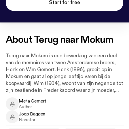
Start for free
About
Terug naar Mokum
Terug naar Mokum is een bewerking van een deel
van de memoires van twee Amsterdamse broers,
Henk en Wim Gemert. Henk (1896), groeit op in
Mokum en gaat al op jonge leeftijd varen bij de
koopvaardij. Wim (1904), woont van zijn negende tot
zijn zestiende in Frederiksoord waar zijn moeder,
die inmiddels weduwe is, pensionhoudster wordt.
Meta Gemert
Meta Gemert - Author
Author
Joop Baggen
Joop Baggen - Narrator
Narrator
Als Henk op zee zit, voltrekt zich een tragedie in dat