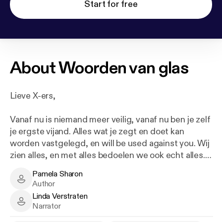
Start for free
About
Woorden van glas
Lieve X-ers,
Vanaf nu is niemand meer veilig, vanaf nu ben je zelf
je ergste vijand. Alles wat je zegt en doet kan
worden vastgelegd, en will be used against you. Wij
zien alles, en met alles bedoelen we ook echt alles.
Pamela Sharon
Dus wees lief, dan zijn wij dat ook voor jou.
Pamela Sharon - Author
Author
Linda Verstraten
Tot snel!
Linda Verstraten - Narrator
Narrator