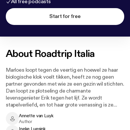
All free podcasts
Start for free
About
Roadtrip Italia
Marloes loopt tegen de veertig en hoewel ze haar
biologische klok voelt tikken, heeft ze nog geen
partner gevonden met wie ze een gezin wil stichten.
Dan loopt ze plotseling de charmante
levensgenieter Erik tegen het lijf. Ze wordt
stapelverliefd, en tot haar grote verrassing is ze
binnen drie maanden zwanger. Tijdens haar
Annette van Luyk
zwangerschap ontdekt ze dat Erik niet altijd even
Annette van Luyk - Author
Author
open en eerlijk tegen haar is, maar ze drukt haar
Ineke Luesink