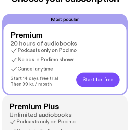
miestä. Vartti kosti veren verellä.
Vartti Isberg (s. 1964) on romanijohtaja, joka on
Most popular
kantanut hautaan 17 arkkua. Rami Mäkinen (s. 1971)
on palkittu rikostoimittaja ja -kirjailija. Omos ”Opa”
Premium
Okoh (s. 1990) on entinen rikollinen ja
huumekauppias, joka on nykyään monipuolinen
20 hours of audiobooks
luovan työn ammattilainen.
Podcasts only on Podimo
No ads in Podimo shows
Cancel anytime
Start 14 days free trial
Start for free
Then 99 kr. / month
Premium Plus
Unlimited audiobooks
Podcasts only on Podimo