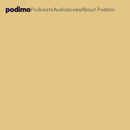
Podcasts
Audiobooks
About Podimo