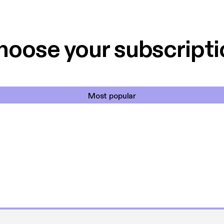
s’ und Jennies Liebe in diesem Sommer im Primrose Tow
hoose your subscripti
ommt von mir fünf große, glänzende Sterne. Wenn Sie si
Freundschaft und Liebe sehnen, ist dies die perfekte Le
Most popular
romantisch und lustig, inklusive Lächel-Garantie!“ – Holl
nde, schöne Geschichte! Dazu ein entzückendes Ensembl
tarken Charakteren und eine gute Dosis Freundschaft, Li
gen auf dem Weg. Ein perfektes Stärkungsmittel für die
ng des wahren Lebens“ – Kate Frost
 manchmal herzzerreißende Lektüre, bei der einem ganz 