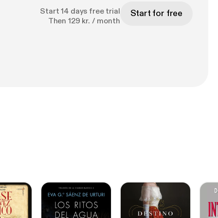
 kühles Getränk
Start 14 days free trial
Start for free
n vollen
Then 129 kr. / month
ie perfekte
einfach so