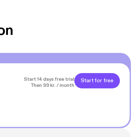
er aufblühen?
on
ch nach
ktüre“ – Sue
Start 14 days free trial
y Martin
Start for free
Then 99 kr. / month
e von
ebe und
 täglichen
warm ums Herz