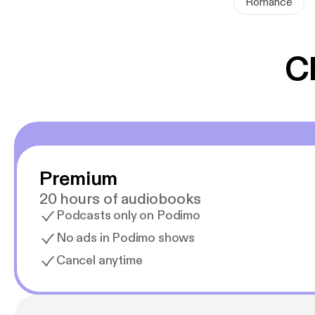
Romance
stellen?
Und wird Jame
C
---
„Das Buch bek
Gemeinschaft, 
Moorcroft
Premium
„Aufmunternd, 
20 hours of audiobooks
Podcasts only on Podimo
„Eine erblühe
charmanten, s
No ads in Podimo shows
Herausforderun
Cancel anytime
Herausforderu
„Eine schöne,