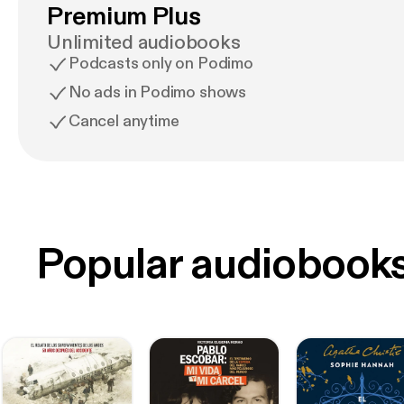
wird und die e
Premium Plus
und verkrümeln
Unlimited audiobooks
Zügen zu genie
Podcasts only on Podimo
„Ein Sommer im
No ads in Podimo shows
Sommerlektüre!
Cancel anytime
wunderbar war
Popular audiobook