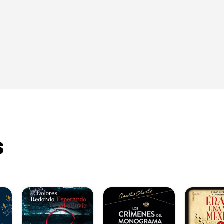
inen bis zum Ende lächeln lässt ... Schnappen Sie sich ein
 Sie sich in den Garten, um diese lustige Liebeskomödie i
ßen.“ – Lizzies kleine Bücherecke
 Primrose Tower ist eine inspirierende Geschichte und d
 Ich habe das Buch in einem Zug durchgelesen, weil es 
.“ – Amazon-Rezension
s