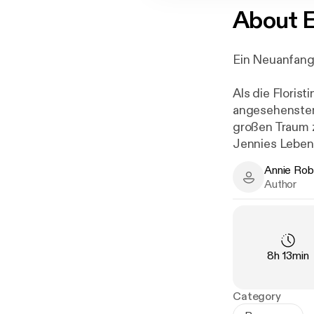
About
E
Ein Neuanfang 
Als die Florist
angesehensten 
großen Traum z
Jennies Leben
wagt sie den S
Annie Rob
Blumengeschä
Annie Robert
Author
Als Jennie mit 
Gruppe starker
größte Hochzeit
Duration
:
8h 13min
konzentrieren,
Kann Jennie mi
Category
meistern, ihre 