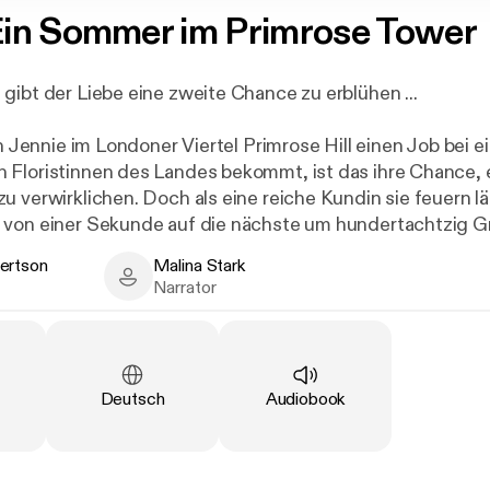
in Sommer im Primrose Tower
gibt der Liebe eine zweite Chance zu erblühen ...
in Jennie im Londoner Viertel Primrose Hill einen Job bei e
Floristinnen des Landes bekommt, ist das ihre Chance, e
u verwirklichen. Doch als eine reiche Kundin sie feuern lä
 von einer Sekunde auf die nächste um hundertachtzig G
prung ins kalte Wasser und gründet kurzerhand ihr eigen
ertson
Malina Stark
ft.
son - Author
Malina Stark - Narrator
Narrator
ihrer neuen Freundin Kat in den Primrose Tower zieht, lern
 Frauen kennen, auf deren Unterstützung sie vertrauen kan
 ihrer Karriere an Land zieht. Aber es ist schwer, sich auf
Language
:
Type
:
Deutsch
Audiobook
 wenn James, ein charmanter Arzt, sie ständig ablenkt.
t Hilfe ihrer neuen Freundinnen die schwierige Situation 
Karriere retten und gleichzeitig die Hochzeit des Jahres a