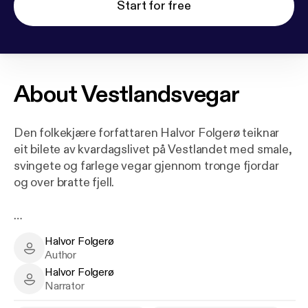
Start for free
About
Vestlandsvegar
Den folkekjære forfattaren Halvor Folgerø teiknar
eit bilete av kvardagslivet på Vestlandet med smale,
svingete og farlege vegar gjennom tronge fjordar
og over bratte fjell.
Halvor Folgerø
I denne boka tek Halvor Folgerø oss med på ei reise
Halvor Folgerø - Author
Author
tilbake i tid og på utsida av tunnellane, til både
Halvor Folgerø
berykta og berømte vegar. Nokre vegstrekk er
Halvor Folgerø - Narrator
Narrator
kjende og ikoniske, som Måbødalen, Tokagjelet og