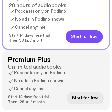
utan større fysiske skader.
20 hours of audiobooks
Podcasts only on Podimo
No ads in Podimo shows
Cancel anytime
Halvor Folgerø (f.1967) er journalist, musikar og
forfattar frå Stord. Han har i ei årrekkje vore tilsett i
Start 14 days free trial
Start for free
NRK.
Then 99 kr. / month
Premium Plus
Unlimited audiobooks
Podcasts only on Podimo
No ads in Podimo shows
Cancel anytime
Start 14 days free trial
Start for free
Then 129 kr. / month