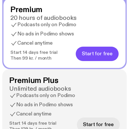
Institut for Kommunikation og Kultur, Nordisk sprog
Premium
og Litteratur på Aarhus Universitet. Hans
forskningsområder spænder vidt og afslører det
20 hours of audiobooks
nysgerrige sind og den store viden. Tillige
Podcasts only on Podimo
samfundsdebattør og foredragsholder. Hans
No ads in Podimo shows
forfatterskab om teologi, filosofi og litteratur er
Cancel anytime
omfattende og tæller bl.a. senest
Ensomhedsparathed (2019) og Det umage par: Ole
Start 14 days free trial
Start for free
Jensen & Peter Kemp (2023).
Then 99 kr. / month
auge er polemiker af Guds nåde, men dannet og
velafbalanceret, hvilket gør hans erindringer til en
fornøjelse at læse.
Premium Plus
- DBC-Bibliotekernes vurdering
Unlimited audiobooks
★★★★
Podcasts only on Podimo
(...) Hauge [er] vittig, velskrivende og velorienteret i
No ads in Podimo shows
denne lille bog (…)
- Kristeligt Dagblad
Cancel anytime
Start 14 days free trial
Start for free