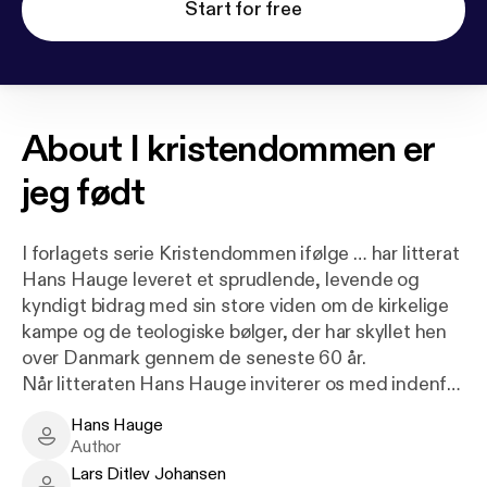
Start for free
About
I kristendommen er
jeg født
I forlagets serie Kristendommen ifølge … har litterat
Hans Hauge leveret et sprudlende, levende og
kyndigt bidrag med sin store viden om de kirkelige
kampe og de teologiske bølger, der har skyllet hen
over Danmark gennem de seneste 60 år.
Når litteraten Hans Hauge inviterer os med indenfor
i det liv, der blev hans, er det ikke kun den lille
Hans Hauge
historie, vi får serveret; vi får også den store ånds-
Hans Hauge - Author
Author
og kristendomshistorie, som vi har til fælles. Med sit
Lars Ditlev Johansen