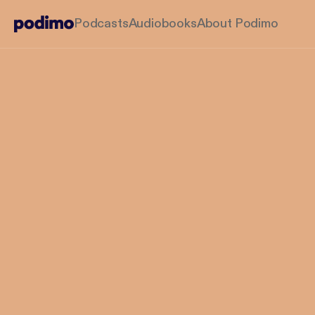
Podcasts
Audiobooks
About Podimo