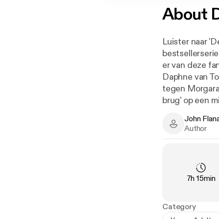
About
D
Luister naar '
bestsellerserie
er van deze fa
Daphne van Ton
tegen Morgarat
brug' op een mi
het uitgehonge
John Flan
leger van Warg
John Flanaga
Author
huiswaarts om 
Arnaut en Evan
verrassingsaan
Voor lezers van
Duration
:
7h 15min
Category