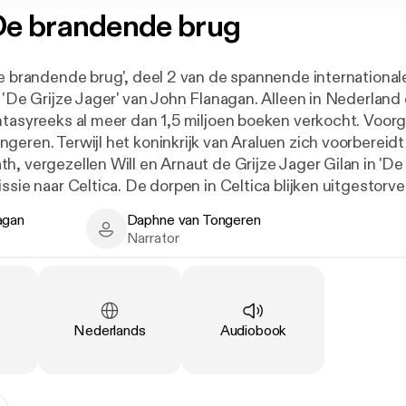
e brandende brug
De brandende brug', deel 2 van de spannende international
 'De Grijze Jager' van John Flanagan. Alleen in Nederland 
ntasyreeks al meer dan 1,5 miljoen boeken verkocht. Voor
geren. Terwijl het koninkrijk van Araluen zich voorbereidt
h, vergezellen Will en Arnaut de Grijze Jager Gilan in 'D
ssie naar Celtica. De dorpen in Celtica blijken uitgestorven
rde meisje Evanlyn kan hun vertellen waarom: Morgarath 
agan
Daphne van Tongeren
als gestuurd om de Celten te onderwerpen. Gilan keert d
n - Author
Daphne van Tongeren - Narrator
Narrator
het nieuws aan de koning over te brengen. Intussen ontd
lyn de werkelijke redenen van Morgaraths handelen: alles
val op het koninkrijk. Zullen de vrienden dit onheil weten
af 10 jaar.
Language
:
Type
:
Nederlands
Audiobook