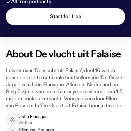
All free podcasts
Start for free
About
De vlucht uit Falaise
Luister naar 'De vlucht uit Falaise', deel 16 van de
spannende internationale bestsellerserie 'De Grijze
Jager' van John Flanagan. Alleen in Nederland en
België zijn er van deze fantasyreeks al meer dan 1,5
miljoen boeken verkocht. Voorgelezen door Ellen
van Rossum.In 'De vlucht uit Falaise' hoor je hoe het
verdergaat met Maddie en Will na de spannende
John Flanagan
cliffhanger van boek 15 ('De vermiste prins'). Will en
John Flanagan - Author
Author
Maddie zijn gevangenen van de machtsbeluste
Ellen van Rossum