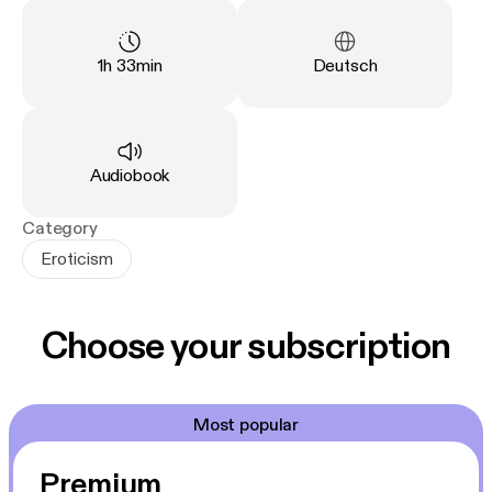
Duration
:
Language
:
1h 33min
Deutsch
Type
:
Audiobook
Category
Eroticism
Choose your subscription
Most popular
Premium