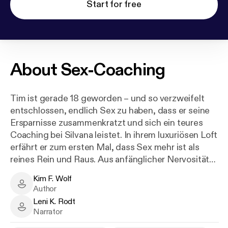
Start for free
About
Sex-Coaching
Tim ist gerade 18 geworden – und so verzweifelt
entschlossen, endlich Sex zu haben, dass er seine
Ersparnisse zusammenkratzt und sich ein teures
Coaching bei Silvana leistet. In ihrem luxuriösen Loft
erfährt er zum ersten Mal, dass Sex mehr ist als
reines Rein und Raus. Aus anfänglicher Nervosität
wird Gier, aus Unsicherheit plötzlich
Kim F. Wolf
Selbstbewusstsein – stets geführt von einer Frau,
Kim F. Wolf - Author
Author
für die das Wort "Profi" erfunden wurde.
Leni K. Rodt
Leni K. Rodt - Narrator
Narrator