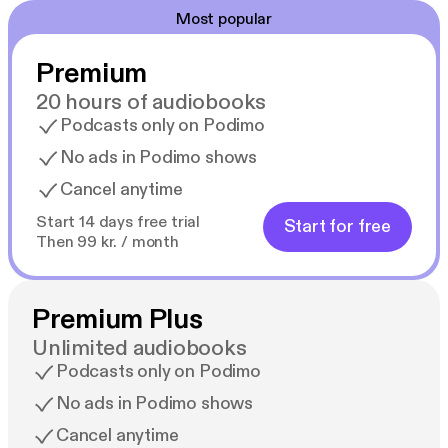
jezelf te durven zijn, de kracht van vriendschap en
Most popular
het vinden van je eigen familie.
Premium
20 hours of audiobooks
Podcasts only on Podimo
No ads in Podimo shows
Cancel anytime
Start 14 days free trial
Start for free
Then 99 kr. / month
Premium Plus
Unlimited audiobooks
Podcasts only on Podimo
No ads in Podimo shows
Cancel anytime