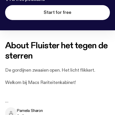
Start for free
About
Fluister het tegen de
sterren
De gordijnen zwaaien open. Het licht flikkert.
Welkom bij Macs Rariteitenkabinet!
In een tijd van ratelende stoomtreinen en rokende
Pamela Sharon
fabrieksschoorstenen vecht de albinotweeling Effie