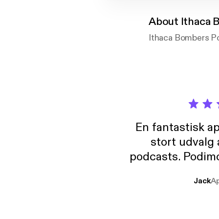
About
Ithaca 
Ithaca Bombers P
En fantastisk a
stort udvalg
podcasts. Podimo 
lave godt indhold,
Jack
A
mere svære emne
er lydbøger oveni
gør at det er blev