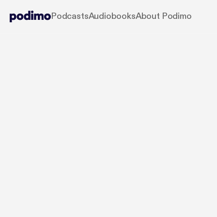
Podcasts
Audiobooks
About Podimo