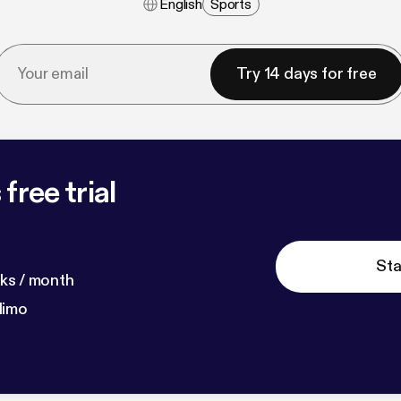
English
Sports
Try 14 days for free
free trial
Sta
ks / month
dimo