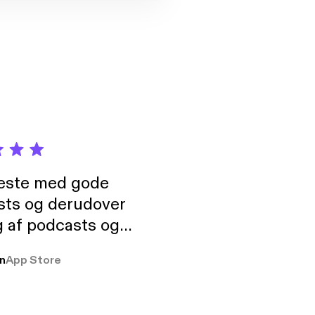
neste med gode
sts og derudover
 af podcasts og
rmt anbefales, om
n
App Store
udelukkende pga
 Klovn podcast,
g Han duo 😁 👍