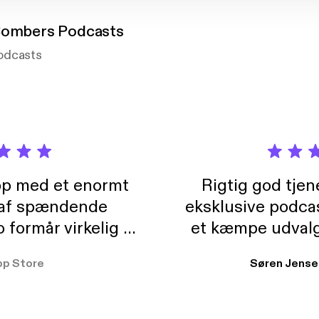
Bombers Podcasts
odcasts
pp med et enormt
Rigtig god tje
 af spændende
eksklusive podca
formår virkelig at
et kæmpe udvalg
 der takler de lidt
lydbøger. Kan va
pp Store
Søren Jense
r. At der så også
ikke andet så 
 til en billig pris,
Dårligdommerne,
et min favorit app.
Hakkedrengene o