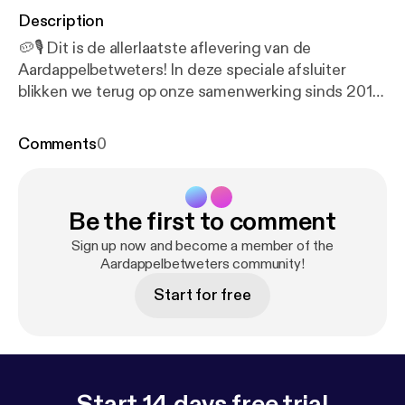
Description
🥔🎙️ Dit is de allerlaatste aflevering van de
Aardappelbetweters! In deze speciale afsluiter
blikken we terug op onze samenwerking sinds 2017
❤️, praten we over hobby’s 🎮⚽🎸 én testen en
recenseren we de nieuwste actie-smaken van Lay’s
Comments
0
😋🔥. Het was ons een groot genoegen om dit
avontuur met jullie te delen 🙌. Bedankt voor alle
support, het luisteren en het mee-kraken door de
Be the first to comment
jaren heen 💛. En vergeet nooit: wie het laatst
kraakt… kraakt het best. 🥔👑 Vragen of
Sign up now and become a member of the
opmerkingen? Stuur dan een mail naar
Aardappelbetweters community!
bannie.cheff@gmail.com Volg en abonner op alles
Start for free
van Marijn en Bannie (IRATECRISPS) Social Media *
Instagram [
https://www.instagram.com/aardappelb
etweters
] * Youtub [
https://www.youtube.com/@cap
taincanebraceboy9326
]e
Start 14 days free trial