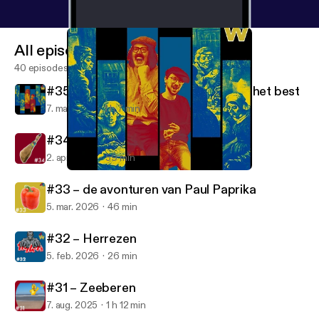
All episodes
40 episodes
#35 – Wie het laatst kraakt… kraakt het best
7. maj 2026
1 h 7 min
#34 – Chique de Friemel
2. apr. 2026
59 min
#35 – Wie het laatst kraakt… kraakt het best
Aardappelbetweters
#33 – de avonturen van Paul Paprika
5. mar. 2026
46 min
#32 – Herrezen
5. feb. 2026
26 min
#31 – Zeeberen
7. aug. 2025
1 h 12 min