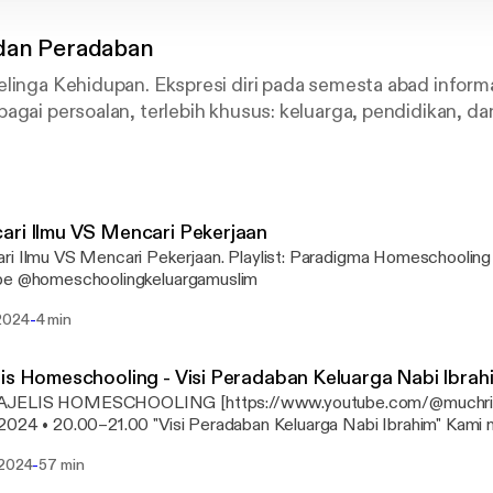
dan Peradaban
linga Kehidupan. Ekspresi diri pada semesta abad informa
agai persoalan, terlebih khusus: keluarga, pendidikan, d
arkan!
ri Ilmu VS Mencari Pekerjaan
S Mencari Pekerjaan. Playlist: Paradigma Homeschooling Sumber: Kanal
be @homeschoolingkeluargamuslim
-
2024
4 min
is Homeschooling - Visi Peradaban Keluarga Nabi Ibrah
AJELIS HOMESCHOOLING‬ [https://www.youtube.com/@muchridho86]
4 • 20.00–21.00 "Visi Peradaban Keluarga Nabi Ibrahim" Kami mengundang Ayah
nda untuk bergabung di acara kami. https://keluargamuslim.org/maje
-
 2024
57 min
s://www.youtube.com/redirect?
=video_description&redir_token=QUFFLUhqbjdwQW1iNkxGW