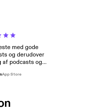
neste med gode
sts og derudover
 af podcasts og
rmt anbefales, om
n
App Store
udelukkende pga
 Klovn podcast,
g Han duo 😁 👍
on