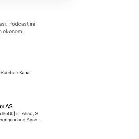
si. Podcast ini
an ekonomi.
im AS
 ✅ Ahad, 9
lis-ho...
k9sbndnRWF2ZDc4VW