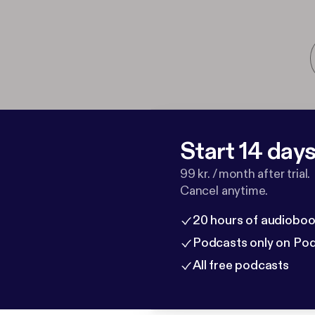
Start 14 days 
99 kr. / month after trial.
Cancel anytime.
20 hours of audioboo
Podcasts only on Po
All free podcasts