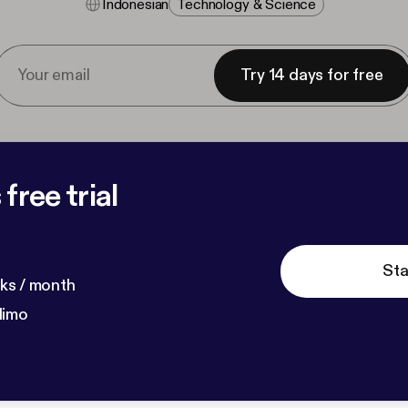
Indonesian
Technology & Science
Try 14 days for free
free trial
Sta
ks / month
dimo