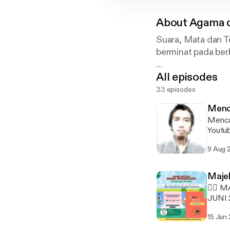
About
Agama 
Suara, Mata dan Te
berminat pada berb
All episodes
Selamat mendeng
_MuchRidho_
33 episodes
Menca
Mencari Ilmu V
Youtu
9 Aug 
Majel
✍🏻 M
JUNI 202
dan Bu
15 Jun
[http
event