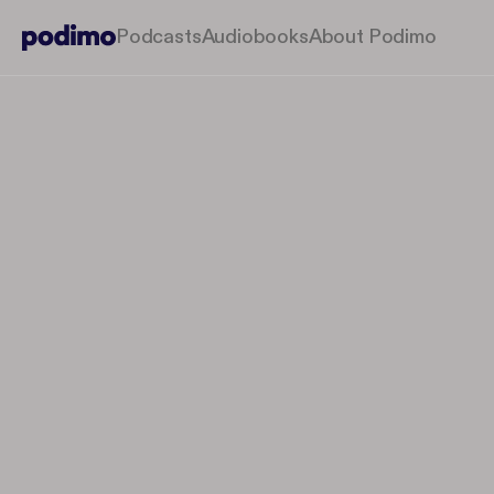
Podcasts
Audiobooks
About Podimo