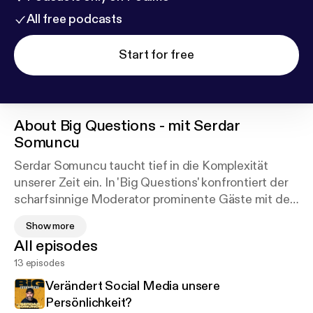
All free podcasts
Start for free
About
Big Questions - mit Serdar
Somuncu
Serdar Somuncu taucht tief in die Komplexität
unserer Zeit ein. In 'Big Questions' konfrontiert der
scharfsinnige Moderator prominente Gäste mit den
brennendsten Themen der Gegenwart. Von
Show more
Organtransplantationen bis Klimawandel, von
All episodes
Polyamorie bis zur Macht der Lobbyisten – jede
13 episodes
Episode verspricht kontroverse Debatten und
überraschende Einsichten. Somuncus
Verändert Social Media unsere
messerscharfer Intellekt trifft auf fundierte
Persönlichkeit?