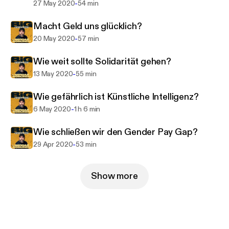
Expertenmeinungen und schafft so einen Raum für
-
27 May 2020
54 min
tiefgründige Diskussionen. Erleben Sie, wie
Macht Geld uns glücklich?
gesellschaftliche Tabus, politische
Herausforderungen und ethische Dilemmata unter
-
20 May 2020
57 min
die Lupe genommen werden. 'Big Questions' ist
Wie weit sollte Solidarität gehen?
mehr als ein Podcast; es ist eine Denkwerkstatt für
-
13 May 2020
55 min
alle, die den Status quo hinterfragen und neue
Perspektiven suchen. Lassen Sie sich von Serdar
Wie gefährlich ist Künstliche Intelligenz?
Somuncu zu kritischem Denken inspirieren und
-
6 May 2020
1 h 6 min
entdecken Sie die Vielschichtigkeit unserer Welt.
Wie schließen wir den Gender Pay Gap?
-
29 Apr 2020
53 min
Show more