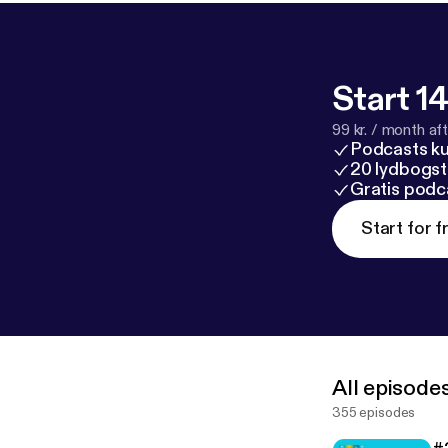
Start 14
99 kr. / month afte
Podcasts k
20 lydbogst
Gratis podc
Start for f
All episode
355 episodes