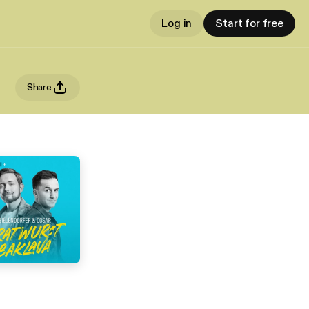
Log in
Start for free
Share