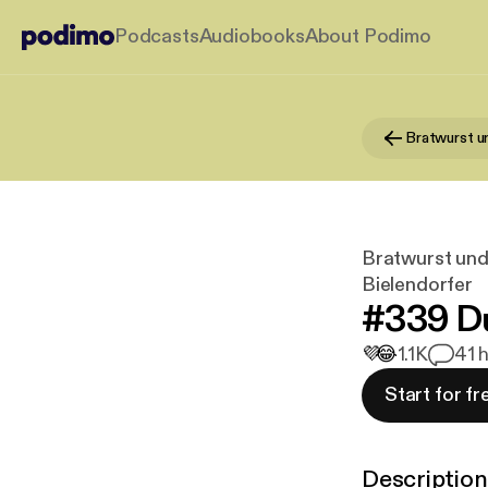
Podcasts
Audiobooks
About Podimo
Bratwurst und
Bielendorfer
#339 Du 
💜
😂
1.1K
4
1 
Start for fr
Description