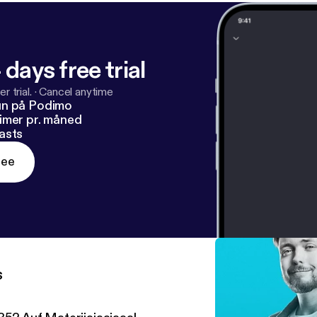
 days free trial
r trial.
·
Cancel anytime
un på Podimo
imer pr. måned
asts
ree
s