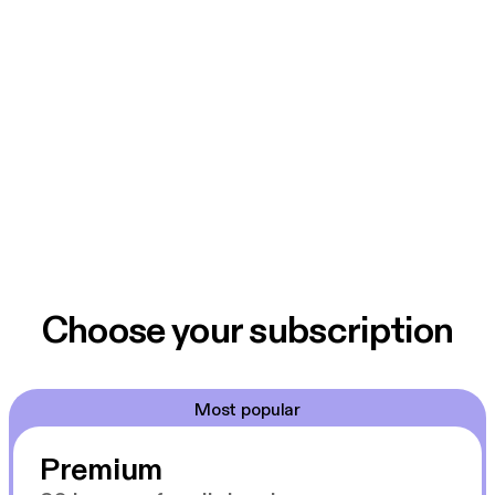
Berlin!
Coverbild / Nutzung von KI: Das Berliner Stadtbild
auf dem Cover wurde von einer KI generiert.
Titelsong Komposition: Willi Harder
Audio Produktion: Juliane Fritz
Choose your subscription
Most popular
Premium