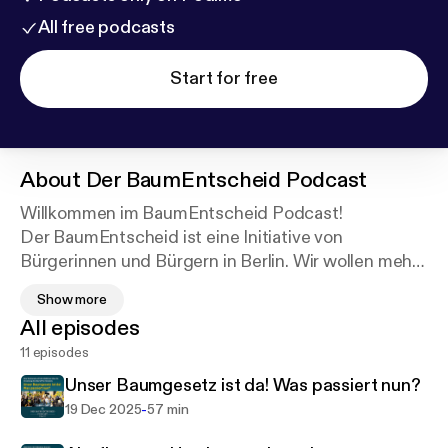
All free podcasts
Start for free
About
Der BaumEntscheid Podcast
Willkommen im BaumEntscheid Podcast!
Der BaumEntscheid ist eine Initiative von
Bürgerinnen und Bürgern in Berlin. Wir wollen mehr
Bäume, mehr Stadtgrün und Abkühlung in einer
Show more
Stadt, die immer heißer wird. Damit wir auch
All episodes
morgen noch gesund und sicher in Berlin leben! Wir
11 episodes
wollen auch eine schlaue Nutzung von
Regenwasser, denn das hilft uns bei Unwettern und
Unser Baumgesetz ist da! Was passiert nun?
Starkregen.
-
19 Dec 2025
57 min
Klimaanpassung nennt sich das Ganze! Es gibt viele